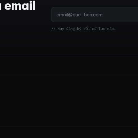
a email
// Hủy đăng ký bất cứ lúc nào.