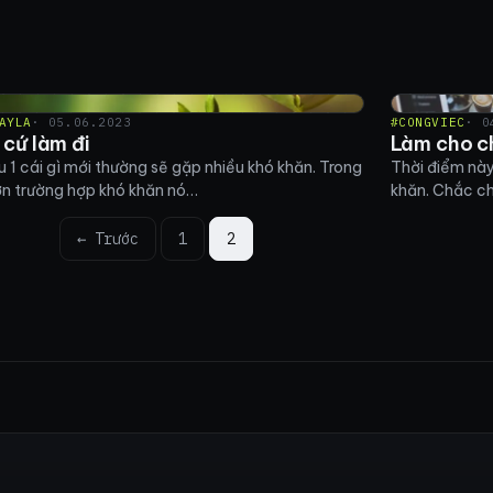
AYLA
· 05.06.2023
#CONGVIEC
· 0
 cứ làm đi
Làm cho c
u 1 cái gì mới thường sẽ gặp nhiều khó khăn. Trong
Thời điểm này
ớn trường hợp khó khăn nó…
khăn. Chắc c
← Trước
1
2