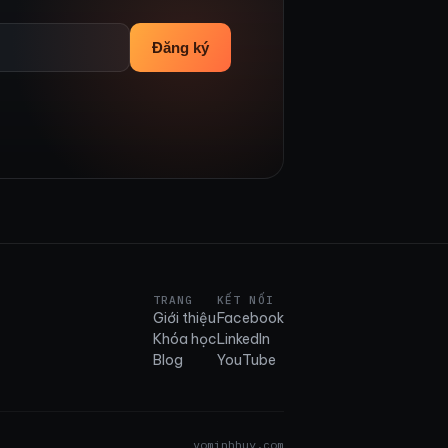
Đăng ký
TRANG
KẾT NỐI
Giới thiệu
Facebook
Khóa học
LinkedIn
Blog
YouTube
vominhhuy.com