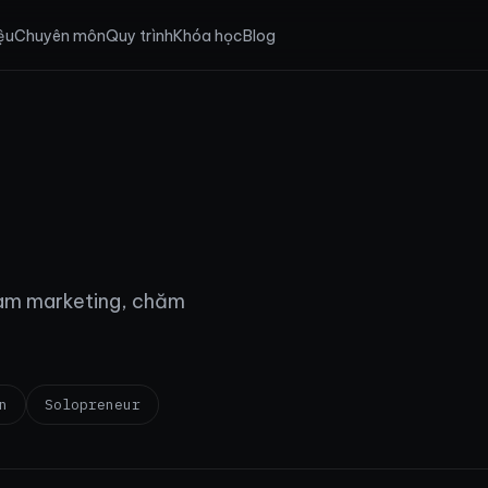
iệu
Chuyên môn
Quy trình
Khóa học
Blog
, làm marketing, chăm
n
Solopreneur